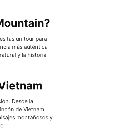
 Mountain?
esitas un tour para
encia más auténtica
tural y la historia
e Vietnam
ción. Desde la
rincón de Vietnam
paisajes montañosos y
e.