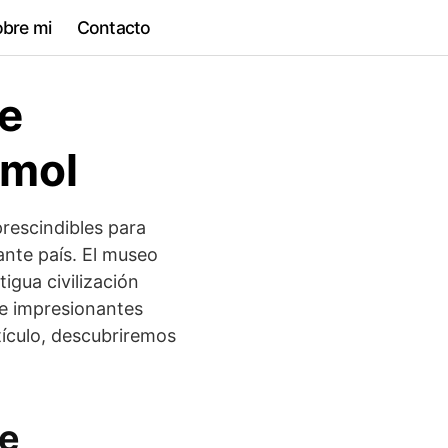
bre mi
Contacto
e
rmol
rescindibles para
ante país. El museo
igua civilización
e impresionantes
tículo, descubriremos
le