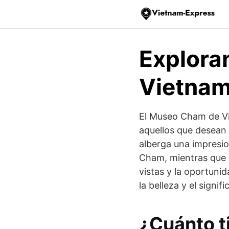
Saltar
al
contenido
Explora
Vietnam
El Museo Cham de Vi
aquellos que desean s
alberga una impresio
Cham, mientras que 
vistas y la oportuni
la belleza y el signi
¿Cuánto t