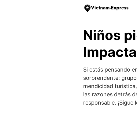
Saltar
al
contenido
Niños pi
Impacta
Si estás pensando en
sorprendente: grupos
mendicidad turística
las razones detrás 
responsable. ¡Sigue 