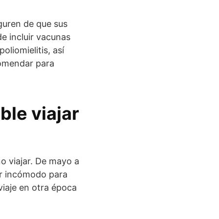
eguren de que sus
e incluir vacunas
oliomielitis, así
comendar para
le viajar
o viajar. De mayo a
ar incómodo para
 viaje en otra época