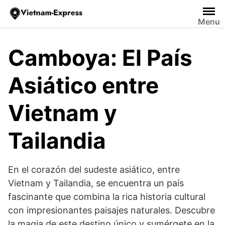
Saltar
al
Menu
contenido
Camboya: El País
Asiático entre
Vietnam y
Tailandia
En el corazón del sudeste asiático, entre
Vietnam y Tailandia, se encuentra un país
fascinante que combina la rica historia cultural
con impresionantes paisajes naturales. Descubre
la magia de este destino único y sumérgete en la